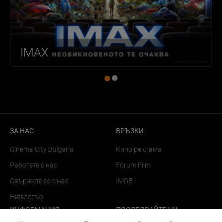
IMAX
ЗА НАС
ВРЪЗКИ
Cinema City Bulgaria
Кино реклама
Работете с нас
Forum Film
Свържете се с нас
IMDB
Нюзлетър
ИНФОРМАЦИЯ
ПОСЛЕДВАЙТЕ НИ